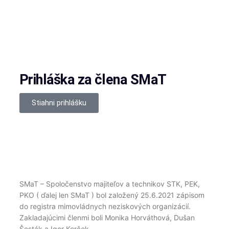
Prihláška za člena SMaT
Stiahni prihlášku
SMaT – Spoločenstvo majiteľov a technikov STK, PEK,
PKO ( ďalej len SMaT ) bol založený 25.6.2021 zápisom
do registra mimovládnych neziskových organizácií.
Zakladajúcimi členmi boli Monika Horváthová, Dušan
Šesták a Igor Korček.